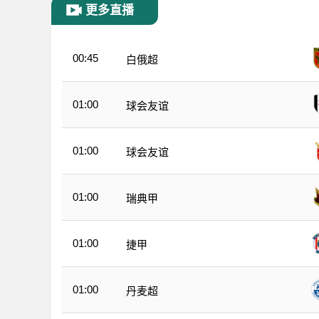
更多直播
00:45
白俄超
01:00
球会友谊
01:00
球会友谊
01:00
瑞典甲
01:00
捷甲
01:00
丹麦超