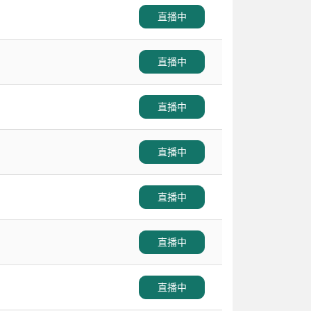
直播中
直播中
直播中
直播中
直播中
直播中
直播中