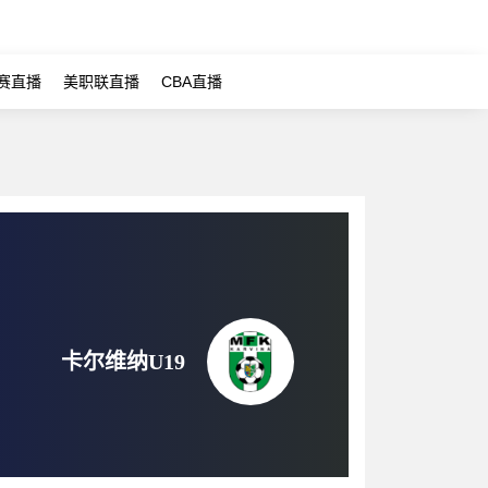
赛直播
美职联直播
CBA直播
卡尔维纳U19