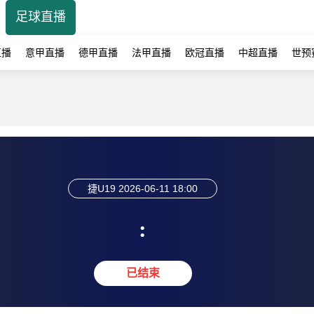
足球直播
直播
意甲直播
德甲直播
法甲直播
欧冠直播
中超直播
世预
捷U19
2026-06-11 18:00
:
已结束