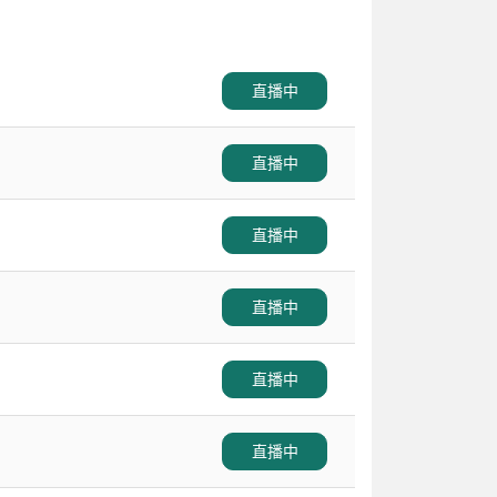
直播中
直播中
直播中
直播中
直播中
直播中