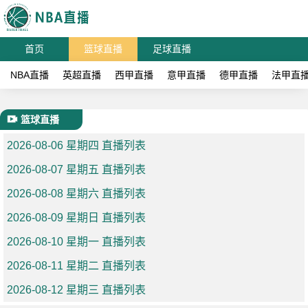
首页
篮球直播
足球直播
NBA直播
英超直播
西甲直播
意甲直播
德甲直播
法甲直
篮球直播
2026-08-06 星期四 直播列表
2026-08-07 星期五 直播列表
2026-08-08 星期六 直播列表
2026-08-09 星期日 直播列表
2026-08-10 星期一 直播列表
2026-08-11 星期二 直播列表
2026-08-12 星期三 直播列表