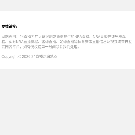
友情链接:
网站声明：24直播为广大球迷朋友免费提供的NBA直播、NBA直播在线免费观
看、实时NBA直播赛程、篮球直播、足球直播等体育赛事直播信息及视频均来自互
联网各平台，如有侵权请第一时间联系我们处理。
Copyright © 2026 24直播
网站地图