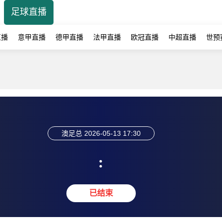
足球直播
直播
意甲直播
德甲直播
法甲直播
欧冠直播
中超直播
世预
澳足总
2026-05-13 17:30
:
已结束