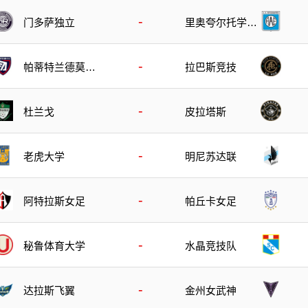
-
门多萨独立
里奥夸尔托学生
队
-
帕蒂特兰德莫雷
拉巴斯竞技
洛斯
-
杜兰戈
皮拉塔斯
-
老虎大学
明尼苏达联
-
阿特拉斯女足
帕丘卡女足
-
秘鲁体育大学
水晶竞技队
-
达拉斯飞翼
金州女武神