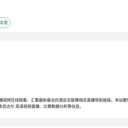
体育
直播视频在线观看，汇集最新最全的澳足总联赛相关直播导航链接。本站
洛克达尔 高清视频直播、比赛数据分析等信息。