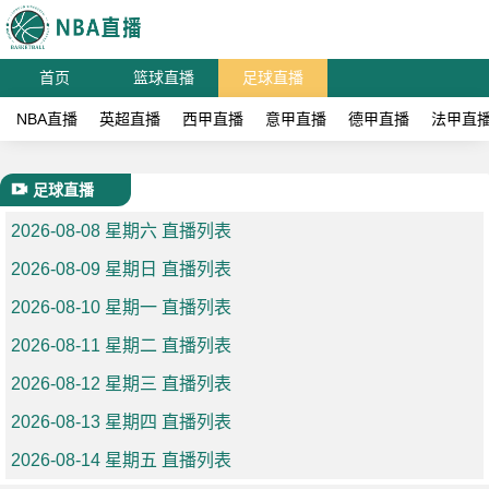
首页
篮球直播
足球直播
NBA直播
英超直播
西甲直播
意甲直播
德甲直播
法甲直
足球直播
2026-08-08 星期六 直播列表
2026-08-09 星期日 直播列表
2026-08-10 星期一 直播列表
2026-08-11 星期二 直播列表
2026-08-12 星期三 直播列表
2026-08-13 星期四 直播列表
2026-08-14 星期五 直播列表