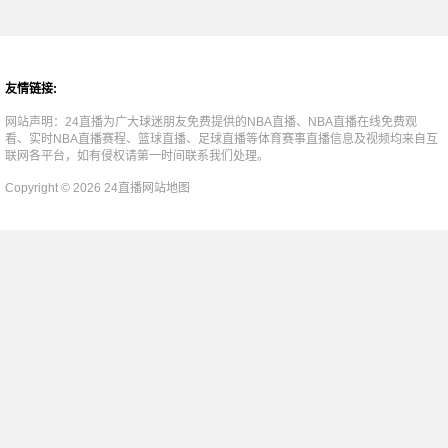
友情链接:
网站声明：24直播为广大球迷朋友免费提供的NBA直播、NBA直播在线免费观
看、实时NBA直播赛程、篮球直播、足球直播等体育赛事直播信息及视频均来自互
联网各平台，如有侵权请第一时间联系我们处理。
Copyright © 2026 24直播
网站地图