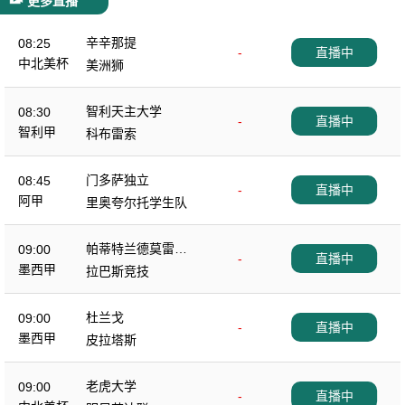
更多直播
辛辛那提
08:25
-
直播中
中北美杯
美洲狮
智利天主大学
08:30
-
直播中
智利甲
科布雷索
门多萨独立
08:45
-
直播中
阿甲
里奥夸尔托学生队
帕蒂特兰德莫雷洛
09:00
-
直播中
斯
墨西甲
拉巴斯竞技
杜兰戈
09:00
-
直播中
墨西甲
皮拉塔斯
老虎大学
09:00
-
直播中