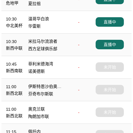
危地甲
夏拉祖
温哥华白浪
10:30
-
直播中
中北美杯
华雷斯
米拉马尔流浪者
10:30
-
直播中
新西中联
西方足球俱乐部
菲利米德海湾
10:45
-
未开始
新西南联
诺美德斯
伊斯特恩沙伯奥克
11:00
-
未开始
兰
新西北联
芬奇布尔斯联
奥克兰联
11:00
-
未开始
新西北联
陶朗加市联
佩托内
11:15