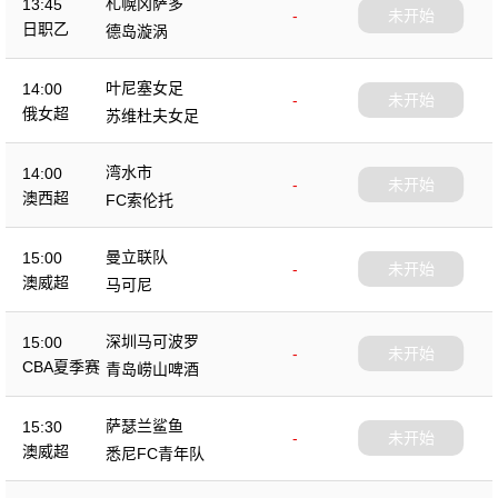
札幌冈萨多
13:45
-
未开始
日职乙
德岛漩涡
叶尼塞女足
14:00
-
未开始
俄女超
苏维杜夫女足
湾水市
14:00
-
未开始
澳西超
FC索伦托
曼立联队
15:00
-
未开始
澳威超
马可尼
深圳马可波罗
15:00
-
未开始
CBA夏季赛
青岛崂山啤酒
萨瑟兰鲨鱼
15:30
-
未开始
澳威超
悉尼FC青年队