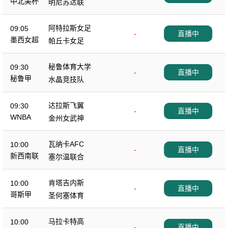
中北美杯
明尼苏达联
阿特拉斯女足
09:05
-
直播中
墨西女超
帕丘卡女足
秘鲁体育大学
09:30
-
直播中
秘鲁甲
水晶竞技队
达拉斯飞翼
09:30
-
直播中
WNBA
金州女武神
瓦纳卡AFC
10:00
-
直播中
新西南联
塞尔温联合
肯塔吉内斯
10:00
-
直播中
哥斯甲
圣何塞体育
马拉卡特高
10:00
-
直播中