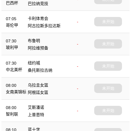
巴西杯
巴拉纳竞技
卡利体育会
07:05
-
未开始
哥伦甲
阿古拉斯多拉达斯
布鲁明
07:30
-
未开始
玻利甲
阿拉维预备
纽约城
07:30
-
未开始
中北美杯
桑托斯拉古纳
乌拉圭女篮
08:00
-
未开始
女南美锦标
阿根廷女篮
艾斯潘诺
08:00
-
未开始
智利联
上普恩特
蓝十字
08:10