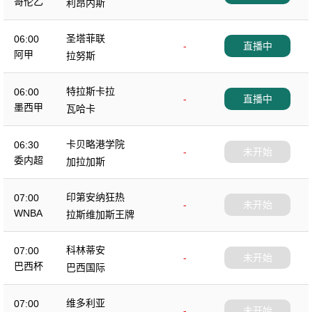
哥伦乙
利昂内斯
圣塔菲联
06:00
-
直播中
阿甲
拉努斯
特拉斯卡拉
06:00
-
直播中
墨西甲
瓦哈卡
卡贝略港学院
06:30
-
未开始
委内超
加拉加斯
印第安纳狂热
07:00
-
未开始
WNBA
拉斯维加斯王牌
科林蒂安
07:00
-
未开始
巴西杯
巴西国际
维多利亚
07:00
-
未开始