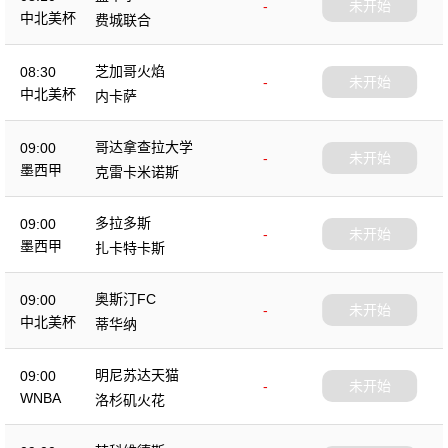
-
未开始
中北美杯
费城联合
芝加哥火焰
08:30
-
未开始
中北美杯
内卡萨
哥达拿查拉大学
09:00
-
未开始
墨西甲
克雷卡米诺斯
多拉多斯
09:00
-
未开始
墨西甲
扎卡特卡斯
奥斯汀FC
09:00
-
未开始
中北美杯
蒂华纳
明尼苏达天猫
09:00
-
未开始
WNBA
洛杉矶火花