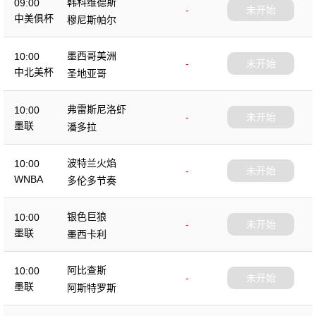
韩科维德斯
09:00
-
未开始
中美俱杯
穆尼斯帕尔
墨西哥美洲
10:00
-
未开始
中北美杯
圣地亚哥
弗雷斯尼洛虾
10:00
-
未开始
墨联
潘多拉
波特兰火焰
10:00
-
未开始
WNBA
多伦多节奏
银色巨狼
10:00
-
未开始
墨联
墨西卡利
阿比查斯
10:00
-
未开始
墨联
阿斯特罗斯