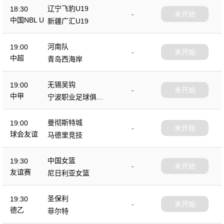
辽宁飞豹U19
18:30
-
未开始
中国NBL U
新疆广汇U19
19
河南队
19:00
-
未开始
中超
青岛西海岸
无锡吴钩
19:00
-
未开始
中甲
宁波职业足球俱乐
部
曼彻斯特城
19:00
-
未开始
球会友谊
马德里竞技
中国女篮
19:30
-
未开始
友谊赛
尼日利亚女篮
圣保利
19:30
-
未开始
德乙
菲尔特