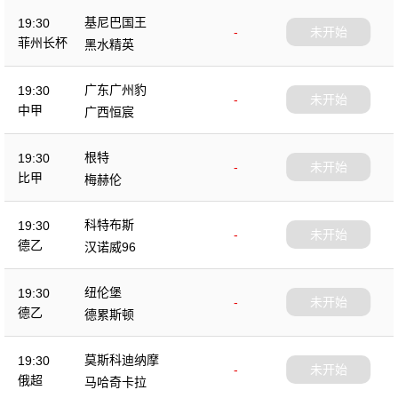
基尼巴国王
19:30
-
未开始
菲州长杯
黑水精英
广东广州豹
19:30
-
未开始
中甲
广西恒宸
根特
19:30
-
未开始
比甲
梅赫伦
科特布斯
19:30
-
未开始
德乙
汉诺威96
纽伦堡
19:30
-
未开始
德乙
德累斯顿
莫斯科迪纳摩
19:30
-
未开始
俄超
马哈奇卡拉