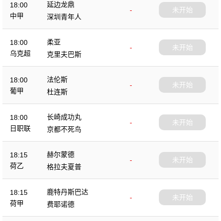
延边龙鼎
18:00
-
未开始
中甲
深圳青年人
柔亚
18:00
-
未开始
乌克超
克里夫巴斯
法伦斯
18:00
-
未开始
葡甲
杜连斯
长崎成功丸
18:00
-
未开始
日职联
京都不死鸟
赫尔蒙德
18:15
-
未开始
荷乙
格拉夫夏普
鹿特丹斯巴达
18:15
-
未开始
荷甲
费耶诺德