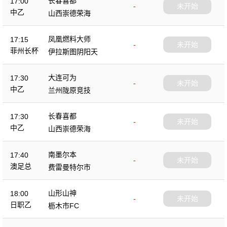
长春喜都
17:00
-
未开始
中乙
山西崇德荣海
凤凰燃料大师
17:15
-
未开始
菲州长杯
伊拉斯图阴阳天
大连可为
17:30
-
未开始
中乙
兰州陇原竞技
长春喜都
17:30
-
未开始
中乙
山西崇德荣海
南墨尔本
17:40
-
未开始
澳足总
费雷曼特尔市
山形山神
18:00
-
未开始
日职乙
枥木市FC