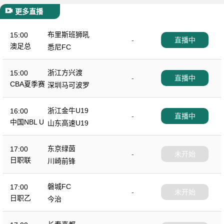
更多直播
布里斯班狮吼
15:00
-
直播中
澳足总
悉尼FC
浙江方兴渡
15:00
-
直播中
CBA夏季赛
深圳马可波罗
浙江金牛U19
16:00
-
直播中
中国NBL U
山东高速U19
19
东京绿茵
17:00
-
未开始
日职联
川崎前锋
磐城FC
17:00
-
未开始
日职乙
今治