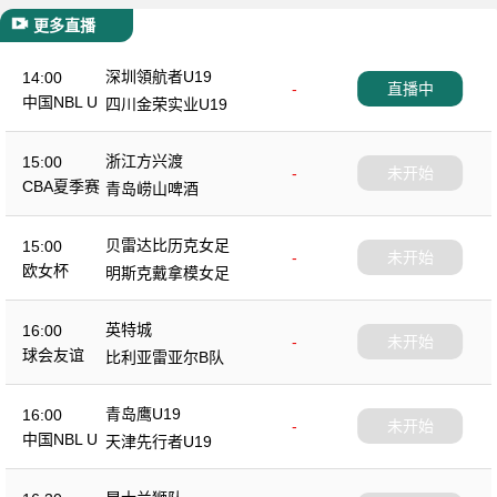
更多直播
深圳領航者U19
14:00
-
直播中
中国NBL U
四川金荣实业U19
19
浙江方兴渡
15:00
-
未开始
CBA夏季赛
青岛崂山啤酒
贝雷达比历克女足
15:00
-
未开始
欧女杯
明斯克戴拿模女足
英特城
16:00
-
未开始
球会友谊
比利亚雷亚尔B队
青岛鹰U19
16:00
-
未开始
中国NBL U
天津先行者U19
19