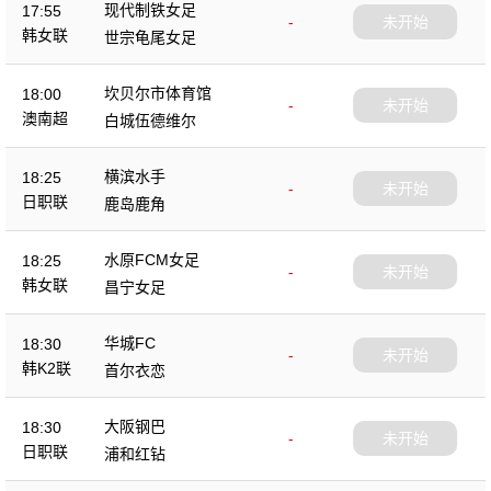
现代制铁女足
17:55
-
未开始
韩女联
世宗龟尾女足
坎贝尔市体育馆
18:00
-
未开始
澳南超
白城伍德维尔
横滨水手
18:25
-
未开始
日职联
鹿岛鹿角
水原FCM女足
18:25
-
未开始
韩女联
昌宁女足
华城FC
18:30
-
未开始
韩K2联
首尔衣恋
大阪钢巴
18:30
-
未开始
日职联
浦和红钻