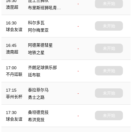
昆士兰狮队
16:30
-
未开始
澳昆超
布里斯班狮吼青年
队
科尔多瓦
16:30
-
未开始
球会友谊
阿尔梅里亚
阿德莱德彗星
16:45
-
未开始
澳南超
地铁之星
齐朗足球俱乐部
17:00
-
未开始
不丹廷联
廷布联
泰拉菲尔马
17:15
-
未开始
菲州长杯
勇士之路
桑坦德竞技
17:30
-
未开始
球会友谊
希洪竞技