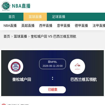
首页
篮球直播
足球直播
NBA直播
英超直播
西甲直播
意甲直播
德甲直播
法甲直
首页
>
篮球直播
>
奎松城户田 VS 巴西兰维瓦领航
菲MPBL
2026-06-11 20:00
:
奎松城户田
巴西兰维