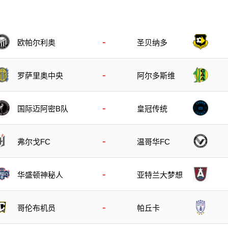
-
欧帕尔利奥
圣贝纳多
-
罗萨里奥中央
阿尔多斯维
-
国际迈阿密B队
皇冠传统
-
弗尔戈FC
温哥华FC
-
华盛顿神秘人
亚特兰大梦想
-
哥伦布机员
帕丘卡