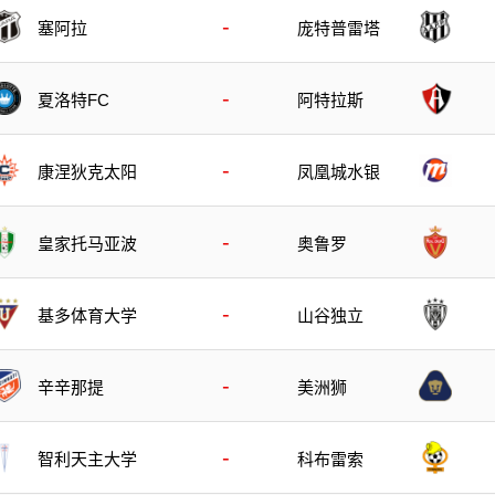
-
塞阿拉
庞特普雷塔
-
夏洛特FC
阿特拉斯
-
康涅狄克太阳
凤凰城水银
-
皇家托马亚波
奥鲁罗
-
基多体育大学
山谷独立
-
辛辛那提
美洲狮
-
智利天主大学
科布雷索