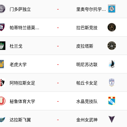
-
门多萨独立
里奥夸尔托学生
队
-
帕蒂特兰德莫雷
拉巴斯竞技
洛斯
-
杜兰戈
皮拉塔斯
-
老虎大学
明尼苏达联
-
阿特拉斯女足
帕丘卡女足
-
秘鲁体育大学
水晶竞技队
-
达拉斯飞翼
金州女武神