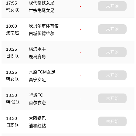
现代制铁女足
17:55
-
未开始
韩女联
世宗龟尾女足
坎贝尔市体育馆
18:00
-
未开始
澳南超
白城伍德维尔
横滨水手
18:25
-
未开始
日职联
鹿岛鹿角
水原FCM女足
18:25
-
未开始
韩女联
昌宁女足
华城FC
18:30
-
未开始
韩K2联
首尔衣恋
大阪钢巴
18:30
-
未开始
日职联
浦和红钻