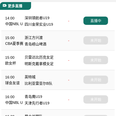
更多直播
深圳領航者U19
14:00
-
直播中
中国NBL U
四川金荣实业U19
19
浙江方兴渡
15:00
-
未开始
CBA夏季赛
青岛崂山啤酒
贝雷达比历克女足
15:00
-
未开始
欧女杯
明斯克戴拿模女足
英特城
16:00
-
未开始
球会友谊
比利亚雷亚尔B队
青岛鹰U19
16:00
-
未开始
中国NBL U
天津先行者U19
19