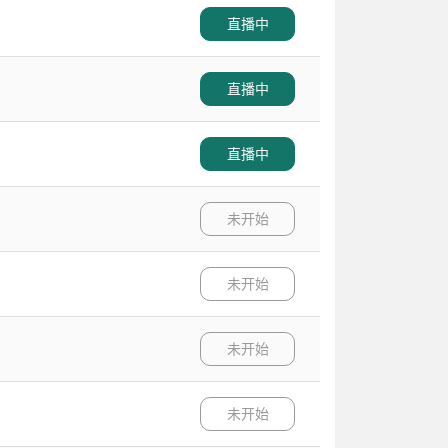
直播中
直播中
直播中
未开始
未开始
未开始
未开始