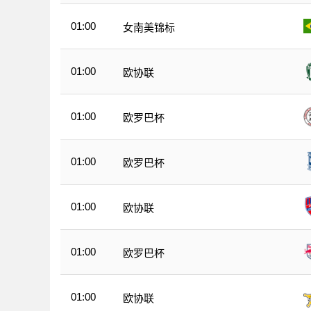
01:00
女南美锦标
01:00
欧协联
01:00
欧罗巴杯
01:00
欧罗巴杯
01:00
欧协联
01:00
欧罗巴杯
01:00
欧协联