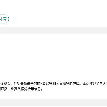
体育
频在线观看，汇集最新最全的韩K联联赛相关直播导航链接。本站整理了各
频直播、比赛数据分析等信息。