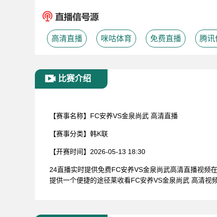
高清直播
咪咕体育
免费直播
腾讯
比赛介绍
【赛事名称】
FC安养VS金泉尚武 高清直播
【赛事分类】
韩K联
【开赛时间】
2026-05-13 18:30
24直播实时提供免费FC安养VS金泉尚武高清直播视
提供一个便捷的途径莱收看FC安养VS金泉尚武 高清视