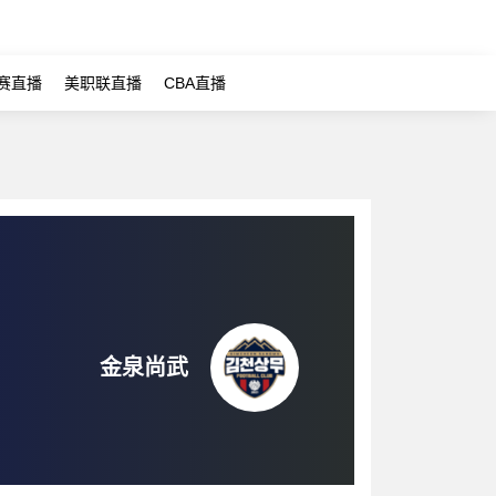
赛直播
美职联直播
CBA直播
金泉尚武