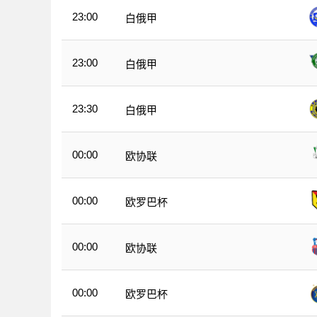
23:00
白俄甲
23:00
白俄甲
23:30
白俄甲
00:00
欧协联
00:00
欧罗巴杯
00:00
欧协联
00:00
欧罗巴杯