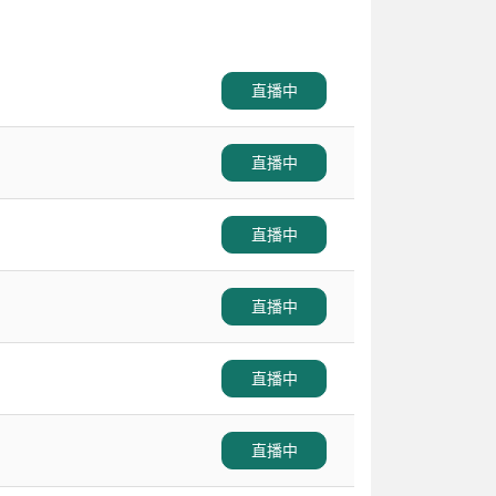
直播中
直播中
直播中
直播中
直播中
直播中