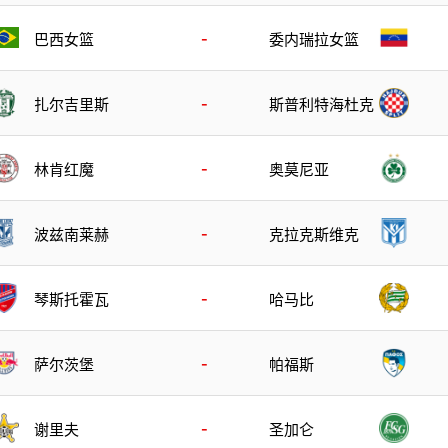
-
巴西女篮
委内瑞拉女篮
-
扎尔吉里斯
斯普利特海杜克
-
林肯红魔
奥莫尼亚
-
波兹南莱赫
克拉克斯维克
-
琴斯托霍瓦
哈马比
-
萨尔茨堡
帕福斯
-
谢里夫
圣加仑