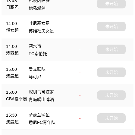
札幌冈萨多
13:45
-
未开始
日职乙
德岛漩涡
叶尼塞女足
14:00
-
未开始
俄女超
苏维杜夫女足
湾水市
14:00
-
未开始
澳西超
FC索伦托
曼立联队
15:00
-
未开始
澳威超
马可尼
深圳马可波罗
15:00
-
未开始
CBA夏季赛
青岛崂山啤酒
萨瑟兰鲨鱼
15:30
-
未开始
澳威超
悉尼FC青年队