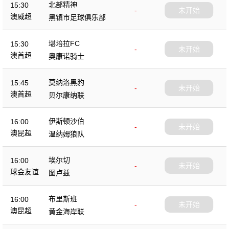
北部精神
15:30
-
未开始
澳威超
黑镇市足球俱乐部
堪培拉FC
15:30
-
未开始
澳首超
奥康诺骑士
莫纳洛黑豹
15:45
-
未开始
澳首超
贝尔康纳联
伊斯顿沙伯
16:00
-
未开始
澳昆超
温纳姆狼队
埃尔切
16:00
-
未开始
球会友谊
图卢兹
布里斯班
16:00
-
未开始
澳昆超
黄金海岸联