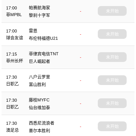
帕赛航海家
17:00
-
未开始
菲MPBL
黎刹十字军
雷恩
17:00
-
未开始
球会友谊
布伦特福德U21
菲律宾电信TNT
17:15
-
未开始
菲州长杯
巨人崛起者
八户云罗里
17:30
-
未开始
日职乙
富山胜利
藤枝MYFC
17:30
-
未开始
日职乙
仙台维加泰
西悉尼流浪者
17:30
-
未开始
澳足总
墨尔本胜利