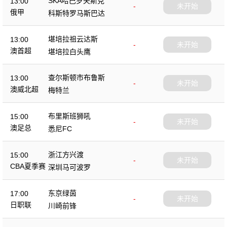
SKA哈巴罗夫斯克
13:00
-
未开始
俄甲
科斯特罗马斯巴达
堪培拉祖云达斯
13:00
-
未开始
澳首超
堪培拉白头鹰
查尔斯顿市布鲁斯
13:00
-
未开始
澳威北超
梅特兰
布里斯班狮吼
15:00
-
未开始
澳足总
悉尼FC
浙江方兴渡
15:00
-
未开始
CBA夏季赛
深圳马可波罗
东京绿茵
17:00
-
未开始
日职联
川崎前锋