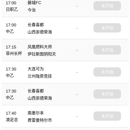
磐城FC
17:00
-
未开始
日职乙
今治
长春喜都
17:00
-
未开始
中乙
山西崇德荣海
凤凰燃料大师
17:15
-
未开始
菲州长杯
伊拉斯图阴阳天
大连可为
17:30
-
未开始
中乙
兰州陇原竞技
长春喜都
17:30
-
未开始
中乙
山西崇德荣海
南墨尔本
17:40
-
未开始
澳足总
费雷曼特尔市