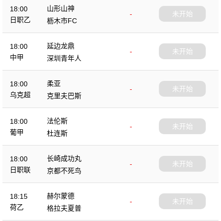
山形山神
18:00
-
未开始
日职乙
枥木市FC
延边龙鼎
18:00
-
未开始
中甲
深圳青年人
柔亚
18:00
-
未开始
乌克超
克里夫巴斯
法伦斯
18:00
-
未开始
葡甲
杜连斯
长崎成功丸
18:00
-
未开始
日职联
京都不死鸟
赫尔蒙德
18:15
-
未开始
荷乙
格拉夫夏普