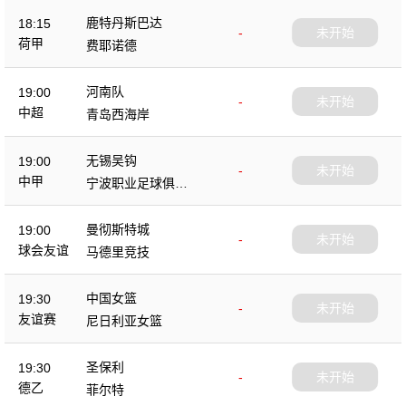
鹿特丹斯巴达
18:15
-
未开始
荷甲
费耶诺德
河南队
19:00
-
未开始
中超
青岛西海岸
无锡吴钩
19:00
-
未开始
中甲
宁波职业足球俱乐
部
曼彻斯特城
19:00
-
未开始
球会友谊
马德里竞技
中国女篮
19:30
-
未开始
友谊赛
尼日利亚女篮
圣保利
19:30
-
未开始
德乙
菲尔特