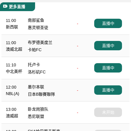
更多直播
南部鲨鱼
11:00
-
直播中
新西联
惠灵顿圣徒
布罗德美度兰
11:00
-
直播中
澳威北超
卡帕FC
托卢卡
11:10
-
直播中
中北美杯
洛杉矶FC
墨尔本联
12:00
-
直播中
NBL(A)
日本B聯賽聯隊
卧龙岗狼队
13:00
-
未开始
澳威超
悉尼联盟