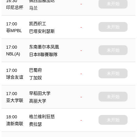
佩西加雅加达
16:30
-
未开始
印尼总杯
马兰
凯西织工
17:00
-
未开始
菲MPBL
巴塔安利瑟斯
东南墨尔本凤凰
17:00
-
未开始
NBL(A)
日本B聯賽聯隊
巴蜀府
17:00
-
未开始
球会友谊
丁加奴
早稻田大学
17:00
-
未开始
亚大学联
高丽大学
格兰维利狂怒
18:00
-
未开始
澳新南联
费拉瑟