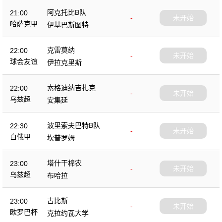
阿克托比B队
21:00
-
未开始
哈萨克甲
伊基巴斯图特
克雷莫纳
22:00
-
未开始
球会友谊
伊拉克里斯
索格迪纳吉扎克
22:00
-
未开始
乌兹超
安集延
波里索夫巴特B队
22:30
-
未开始
白俄甲
坎普罗姆
塔什干棉农
23:00
-
未开始
乌兹超
布哈拉
古比斯
23:00
-
未开始
欧罗巴杯
克拉约瓦大学