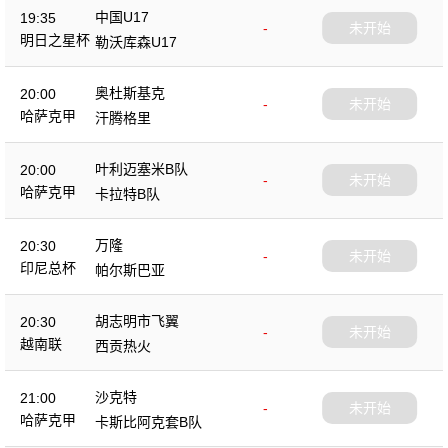
中国U17
19:35
-
未开始
明日之星杯
勒沃库森U17
奥杜斯基克
20:00
-
未开始
哈萨克甲
汗腾格里
叶利迈塞米B队
20:00
-
未开始
哈萨克甲
卡拉特B队
万隆
20:30
-
未开始
印尼总杯
帕尔斯巴亚
胡志明市飞翼
20:30
-
未开始
越南联
西贡热火
沙克特
21:00
-
未开始
哈萨克甲
卡斯比阿克套B队