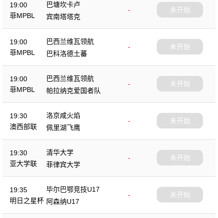
巴塘坎卡卢
19:00
-
未开始
菲MPBL
宾南塔塔克
巴西兰维瓦领航
19:00
-
未开始
菲MPBL
巴科洛德土蕃
巴西兰维瓦领航
19:00
-
未开始
菲MPBL
帕拉纳克爱国者队
洛京咸火焰
19:30
-
未开始
澳西部联
佩里湖飞鹰
清华大学
19:30
-
未开始
亚大学联
菲律宾大学
毕尔巴鄂竞技U17
19:35
-
未开始
明日之星杯
阿森纳U17