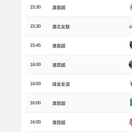
15:30
澳首超
15:30
澳北女联
15:45
澳首超
16:00
澳昆超
16:00
球会友谊
16:00
澳昆超
16:00
澳昆超