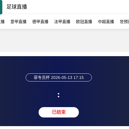
足球直播
直播
意甲直播
德甲直播
法甲直播
欧冠直播
中超直播
世预
菲专员杯
2026-05-13 17:15
:
已结束