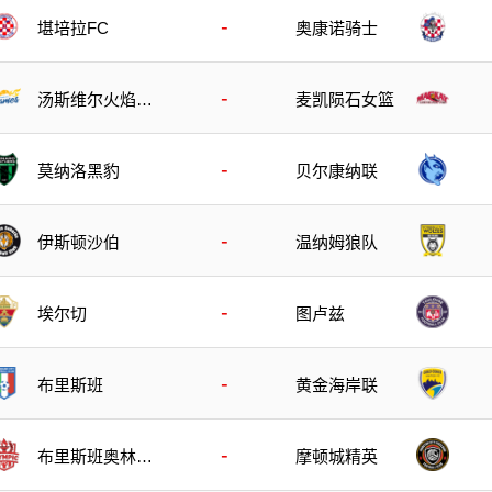
-
堪培拉FC
奥康诺骑士
-
汤斯维尔火焰女
麦凯陨石女篮
篮
-
莫纳洛黑豹
贝尔康纳联
-
伊斯顿沙伯
温纳姆狼队
-
埃尔切
图卢兹
-
布里斯班
黄金海岸联
-
布里斯班奥林匹
摩顿城精英
克