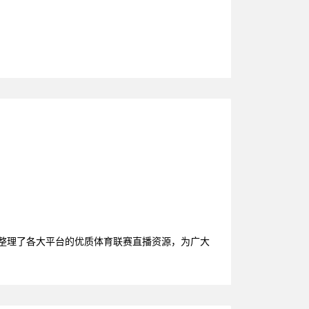
站整理了各大平台的优质体育联赛直播资源，为广大