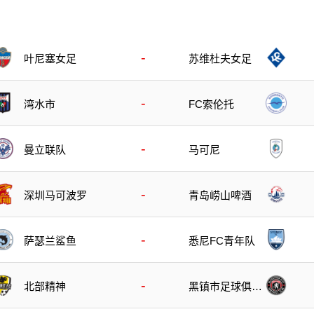
-
叶尼塞女足
苏维杜夫女足
-
湾水市
FC索伦托
-
曼立联队
马可尼
-
深圳马可波罗
青岛崂山啤酒
-
萨瑟兰鲨鱼
悉尼FC青年队
-
北部精神
黑镇市足球俱乐
部