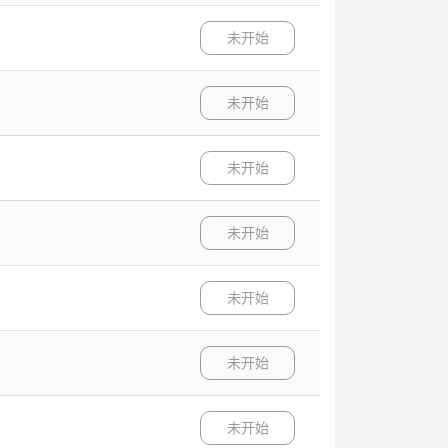
未开始
未开始
未开始
未开始
未开始
未开始
未开始