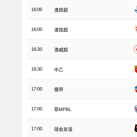
16:00
澳昆超
16:00
澳昆超
16:30
澳威超
16:30
中乙
17:00
俄甲
17:00
菲MPBL
17:00
球会友谊