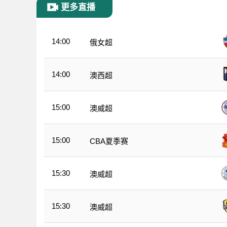
更多直播
14:00
俄女超
14:00
澳西超
15:00
澳威超
15:00
CBA夏季赛
15:30
澳威超
15:30
澳威超