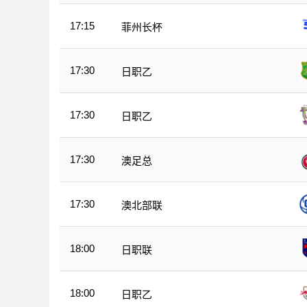
17:15
菲州长杯
17:30
日职乙
17:30
日职乙
17:30
澳足总
17:30
澳北部联
18:00
日职联
18:00
日职乙